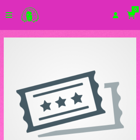
Zum Hauptinhalt springen
Startseite
0
Veranstaltungsorte
Admiralspalast Berlin Vorderhaus