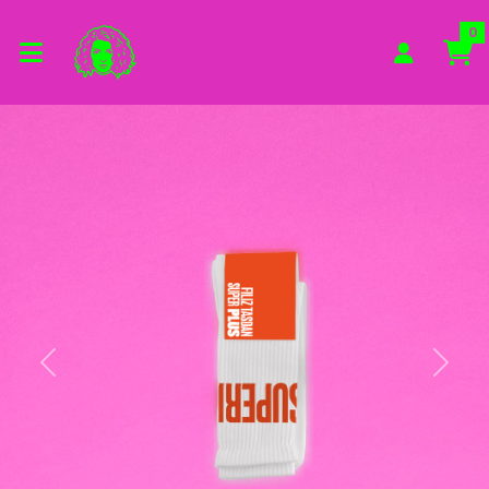
Zum Hauptinhalt springen
Startseite
0
Merch
Socken
Previous
Next