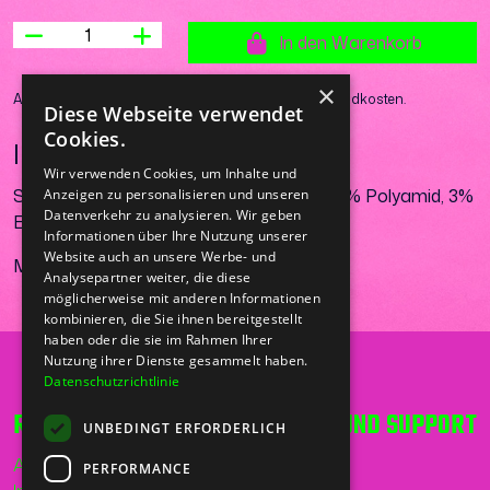
In den Warenkorb
×
Angezeigte Preise inkl. der gesetzl. MwSt., zzgl. Versandkosten.
Diese Webseite verwendet
Cookies.
Information
Wir verwenden Cookies, um Inhalte und
Sportsocke, weiß aus 80% Baumwolle, 17% Polyamid, 3%
Anzeigen zu personalisieren und unseren
Datenverkehr zu analysieren. Wir geben
Elasthan
Informationen über Ihre Nutzung unserer
Website auch an unsere Werbe- und
Made in Portugal
Analysepartner weiter, die diese
möglicherweise mit anderen Informationen
kombinieren, die Sie ihnen bereitgestellt
haben oder die sie im Rahmen Ihrer
Nutzung ihrer Dienste gesammelt haben.
Datenschutzrichtlinie
RECHT UND ORDNUNG
HILFE UND SUPPORT
UNBEDINGT ERFORDERLICH
AGB
Telefon
PERFORMANCE